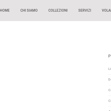
HOME
CHI SIAMO
COLLEZIONI
SERVIZI
VOLA
P
Li
D
C
C