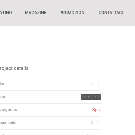
NTINO
MAGAZINE
PROMOZIONI
CONTATTACI
roject details
ke:
0
ate:
26/10/2017
ategories:
Spar
omments:
0