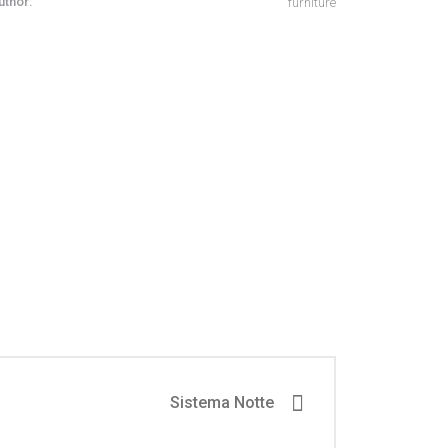
uthor:
furniture
Sistema Notte